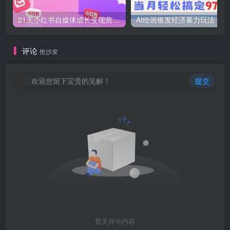
21天小红书自媒体成长变现营，高效 简单 AIGC SEO SOP
AI绘画
评论
抢沙发
欢迎您留下宝贵的见解！
提交
暂无评论内容