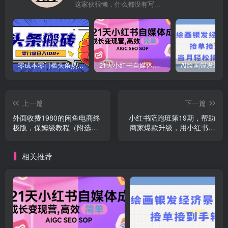
这家伙很懒，什么都没有写...
零成本零门槛头条热点搬运术，零门槛日入100+，工具+教程全部附上
21天小红书自媒体成长变现营，高效 简单 AIGC SEO SOP
上一篇
下一篇
外面收费1980的闲鱼电商终
小红书陪跑班第19期，帮助
极版，保姆级教程（附选品
商家爆款升级，用小红书引
表）
流，打造淘宝爆款
相关推荐