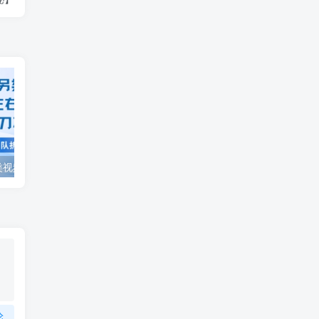
视频号分成另类视频玩法单号每天固定150左右的收益利用AI就能完成一刀不剪的手法
AI制作老男人扎心语录，66作品涨粉16.5w，流量真猛，保姆级教程
论