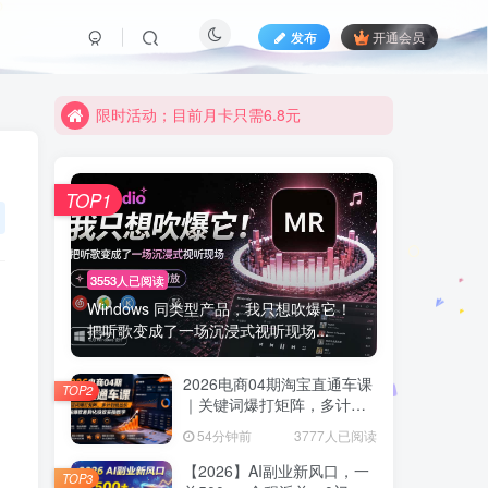
发布
开通会员
限时活动；目前月卡只需6.8元
有问题联系及时联系皮皮
限时活动；目前月卡只需6.8元
有问题联系及时联系皮皮
TOP1
3553人已阅读
Windows 同类型产品，我只想吹爆它！
把听歌变成了一场沉浸式视听现场...
2026电商04期淘宝直通车课
TOP2
｜关键词爆打矩阵，多计划
低出价，新品爆款差异化投
54分钟前
3777人已阅读
放实操教学
【2026】AI副业新风口，一
TOP3