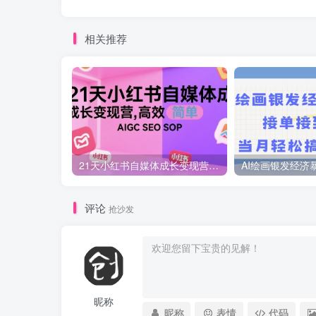
相关推荐
21天小红书自媒体成长变现营，高效 简单 AIGC SEO SOP
评论
抢沙发
昵称
昵称
表情
代码