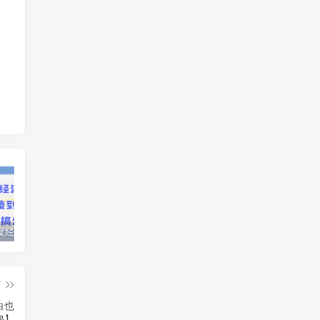
AI绘画银发经济暴力玩法，接单接到手软，当月轻松搞定9.7k
用AI生成美女跳舞视频，视频号暴力起号，小白可做，多号操作日入5张
视频号分成另类视频玩法单号每天固定150左右的收益利用AI就能完成一刀不剪的手法
篇
白也
秘】