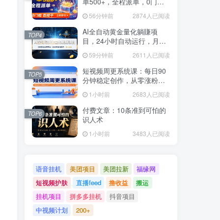
单500+，全程派单，0门槛
直接干
56分钟前
2874人已阅读
AI全自动黄金量化躺賺项
TOP4
目，24小时自动运行，月入
2W！
59分钟前
2611人已阅读
短视频周更系统课：每日90
TOP5
分钟稳定创作，从零涨粉至
18000实现月入八千
1小时前
2683人已阅读
付费文章：10条准到可怕的
TOP6
识人术
1小时前
3483人已阅读
语音挂机
美团项目
美团拉新
福缘网
短视频护肤
直播feed
撸收益
搬运
挂机项目
拼多多挂机
抖音项目
中视频计划
200+