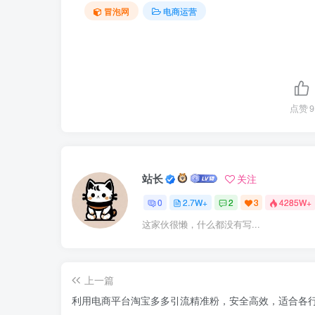
冒泡网
电商运营
点赞
9
站长
关注
0
2.7W+
2
3
4285W+
这家伙很懒，什么都没有写...
上一篇
利用电商平台淘宝多多引流精准粉，安全高效，适合各