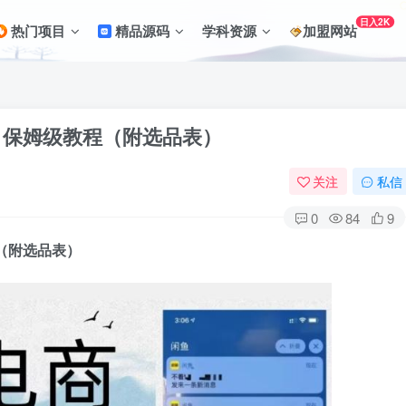
日入2K
热门项目
精品源码
学科资源
加盟网站
，保姆级教程（附选品表）
关注
私信
0
84
9
（附选品表）