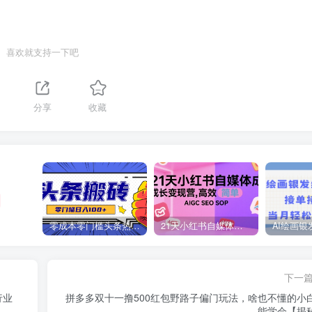
喜欢就支持一下吧
分享
收藏
零成本零门槛头条热点搬运术，零门槛日入100+，工具+教程全部附上
21天小红书自媒体成长变现营，高效 简单 AIGC SEO SOP
下一
行业
拼多多双十一撸500红包野路子偏门玩法，啥也不懂的小
能学会【揭