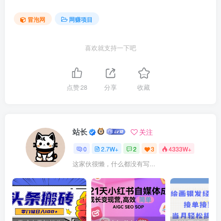
冒泡网
网赚项目
喜欢就支持一下吧
点赞
28
分享
收藏
站长
关注
0
2.7W+
2
3
4333W+
这家伙很懒，什么都没有写...