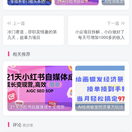
零成本零门槛头条热点搬运术，零门槛日入100+，工具+教程全部附上
21天小红书自媒体成长变现营，高效 简单 AIGC SEO SOP
上一篇
下一篇
冷门赛道，辞职卖情趣的第
小众项目拆解，小白做好了
几天，超暴力项目
每天可增加1000多的收入
相关推荐
21天小红书自媒体成长变现营，高效 简单 AIGC SEO SOP
AI绘画
评论
抢沙发