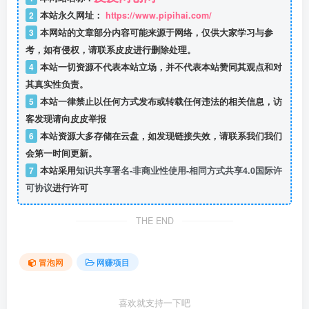
2
本站永久网址：
https://www.pipihai.com/
3
本网站的文章部分内容可能来源于网络，仅供大家学习与参
考，如有侵权，请联系皮皮进行删除处理。
4
本站一切资源不代表本站立场，并不代表本站赞同其观点和对
其真实性负责。
5
本站一律禁止以任何方式发布或转载任何违法的相关信息，访
客发现请向皮皮举报
6
本站资源大多存储在云盘，如发现链接失效，请联系我们我们
会第一时间更新。
7
本站采用
知识共享署名-非商业性使用-相同方式共享4.0国际许
可协议
进行许可
THE END
冒泡网
网赚项目
喜欢就支持一下吧