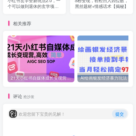
小红书玄学全新玩法2.0，一
S粉变现，轻松日入四位数，
个可以做到退休的玄学项
黑丝题材+情感话术【揭秘】
目，日入3000+【揭秘】
相关推荐
21天小红书自媒体成长变现营，高效 简单 AIGC SEO SOP
AI绘画
评论
抢沙发
欢迎您留下宝贵的见解！
提交