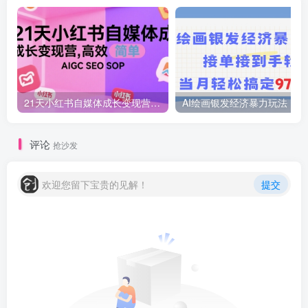
21天小红书自媒体成长变现营，高效 简单 AIGC SEO SOP
AI绘画
评论
抢沙发
欢迎您留下宝贵的见解！
提交