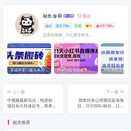
站长
关注
0
2.7W+
2
3
4317W+
这家伙很懒，什么都没有写...
零成本零门槛头条热点搬运术，零门槛日入100+，工具+教程全部附上
21天小红书自媒体成长变现营，高效 简单 AIGC SEO SOP
上一篇
下一篇
中视频最新玩法，纯原创，
我靠抖音心理测试蓝海项
项目长久快速起号，简单上
目，日引500+粉丝，日入
手，全职保底月入过W【揭
1000+，小白可操作，无需
秘】
门槛（附3G素材）
相关推荐