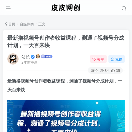
首页
自媒体类
正文
最新撸视频号‮作创‬者‮益收‬课程，测通了视频号分成
计划，一天百来块
站长
关注
私信
2年前更新
0
84
35
最新撸
课程，测通了视频号分成计划，一
天百来块