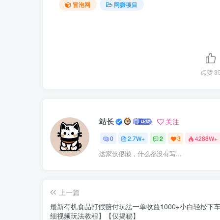
冒泡网
网赚项目
点赞
3
站长
关注
0
2.7W+
2
3
4288W+
这家伙很懒，什么都没有写...
上一篇
最新有机食品打假赔付玩法一单收益1000+小白轻松下
细视频玩法教程】【仅揭秘】