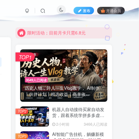
发布
开通会员
限时活动；目前月卡只需6.8元
有问题联系及时联系皮皮
限时活动；目前月卡只需6.8元
有问题联系及时联系皮皮
TOP1
3549人已阅读
历史人物，诗人一生Vlog教学， AI制作
丨伙伴计划丨精选收益丨商单收...
机器人自动接待买家自动发
TOP2
货，跟着系统学拼多多虚拟
月入1-5万
2小时前
3466人已阅读
AI智能广告挂机，躺赚新模
TOP3