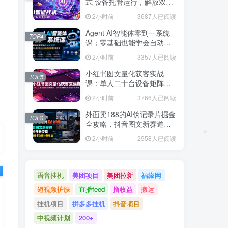
式 设备托管运行，解放双手
持续变现
2小时前
3687人已阅读
Agent AI智能体零到一系统
TOP4
课；零基础也能学会自动化
实战，从核心概念到Coze工
2小时前
3357人已阅读
作流搭建完整覆盖
小红书图文量化获客实战
TOP5
课：单人二十台设备矩阵搭
建，标准化流程高效批量引
2小时前
3766人已阅读
流获客
外面卖188的AI伪记录片掘金
TOP6
全攻略，抖音图文新赛道，
轻松涨粉变现，拿创作者伙
2小时前
2958人已阅读
伴计划收益【文档】
语音挂机
美团项目
美团拉新
福缘网
短视频护肤
直播feed
撸收益
搬运
挂机项目
拼多多挂机
抖音项目
中视频计划
200+