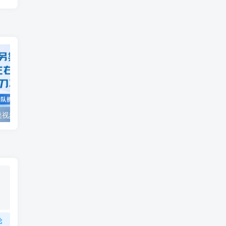
视频号分成另类视频玩法单号每天固定150左右的收益利用AI就能完成一刀不剪的手法
AI制作老男人扎心语录，66作品涨粉16.5w，流量真猛，保姆级教程
论