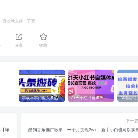
喜欢就支持一下吧
9
分享
收藏
零成本零门槛头条热点搬运术，零门槛日入100+，工具+教程全部附上
21天小红书自媒体成长变现营，高效 简单 AIGC SEO SOP
下一
车【详
酷狗音乐推广歌单，一个月变现2w+，新手小白也可以实