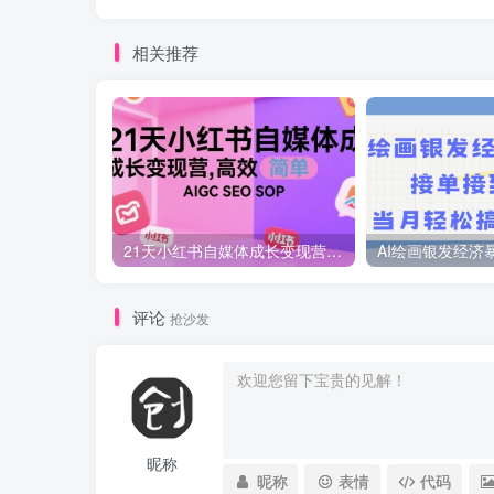
相关推荐
21天小红书自媒体成长变现营，高效 简单 AIGC SEO SOP
评论
抢沙发
昵称
昵称
表情
代码