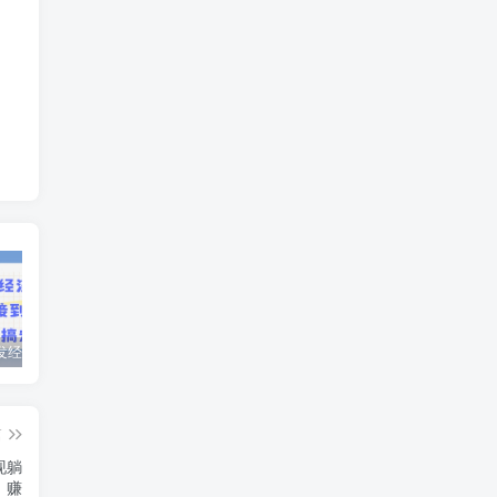
AI绘画银发经济暴力玩法，接单接到手软，当月轻松搞定9.7k
用AI生成美女跳舞视频，视频号暴力起号，小白可做，多号操作日入5张
视频号分成另类视频玩法单号每天固定150左右的收益利用AI就能完成一刀不剪的手法
篇
现躺
赚