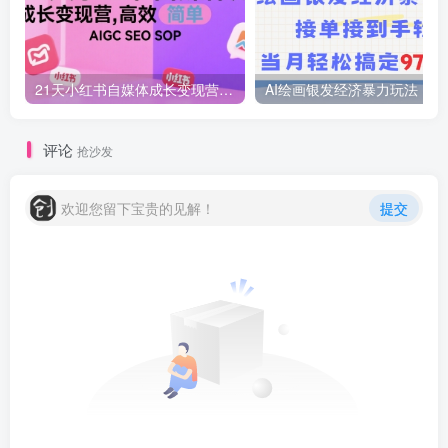
21天小红书自媒体成长变现营，高效 简单 AIGC SEO SOP
AI绘画
评论
抢沙发
欢迎您留下宝贵的见解！
提交