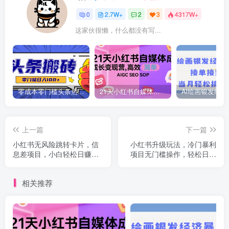
0
2.7W+
2
3
4317W+
这家伙很懒，什么都没有写...
零成本零门槛头条热点搬运术，零门槛日入100+，工具+教程全部附上
21天小红书自媒体成长变现营，高效 简单 AIGC SEO SOP
上一篇
下一篇
小红书无风险跳转卡片，信
小红书升级玩法，冷门暴利
息差项目，小白轻松日赚
项目无门槛操作，轻松日赚
800【揭秘】
500+【揭秘】
相关推荐