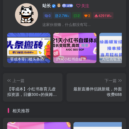
站长
关注
0
2.7W+
2
3
4291W+
这家伙很懒，什么都没有写...
零成本零门槛头条热点搬运术，零门槛日入100+，工具+教程全部附上
21天小红书自媒体成长变现营，高效 简单 AIGC SEO SOP
上一篇
下一篇
【零成本】小红书靠育儿虚
最新直播伴侣跳新规，外面
拟资源，日赚300+的保姆级
收费688
教程
相关推荐