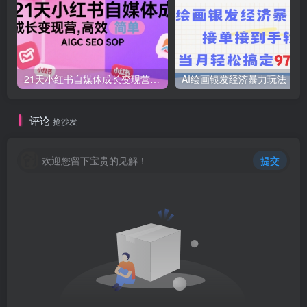
21天小红书自媒体成长变现营，高效 简单 AIGC SEO SOP
AI绘画
评论
抢沙发
欢迎您留下宝贵的见解！
提交