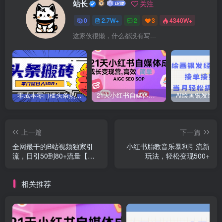
站长
关注
0
2.7W+
2
3
4340W+
这家伙很懒，什么都没有写...
零成本零门槛头条热点搬运术，零门槛日入100+，工具+教程全部附上
21天小红书自媒体成长变现营，高效 简单 AIGC SEO SOP
上一篇
下一篇
全网最干的B站视频独家引
小红书胎教音乐暴利引流新
流，日引50到80+流量【揭
玩法，轻松变现500+
秘】
相关推荐