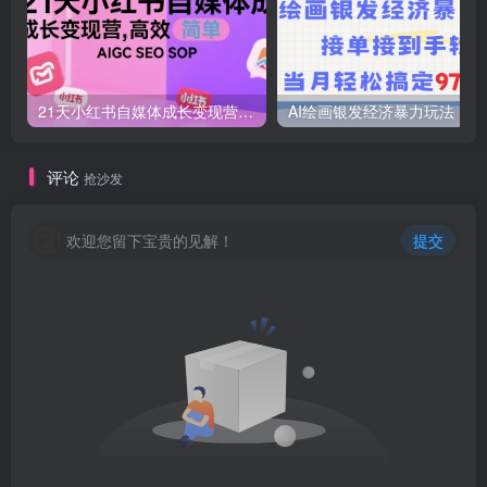
21天小红书自媒体成长变现营，高效 简单 AIGC SEO SOP
AI绘画
评论
抢沙发
欢迎您留下宝贵的见解！
提交