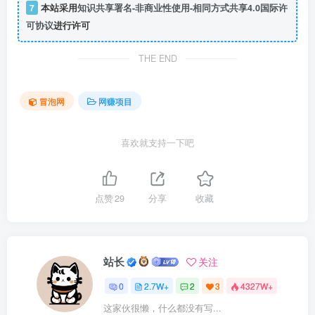
7
本站采用
知识共享署名-非商业性使用-相同方式共享4.0国际许
可协议
进行许可
THE END
冒泡网
网赚项目
喜欢就支持一下吧
点赞
29
分享
收藏
站长
关注
0
2.7W+
2
3
4327W+
这家伙很懒，什么都没有写...