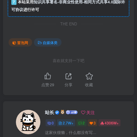
7
本站采用
知识共享署名-非商业性使用-相同方式共享4.0国际许
可协议
进行许可
THE END
冒泡网
自媒体类
喜欢就支持一下吧
点赞
29
分享
收藏
站长
关注
0
2.7W+
2
3
4306W+
这家伙很懒，什么都没有写...