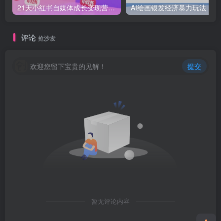
21天小红书自媒体成长变现营，高效 简单 AIGC SEO SOP
AI绘画
评论
抢沙发
欢迎您留下宝贵的见解！
提交
暂无评论内容