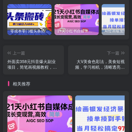
零成本零门槛头条热点搬运术，零门槛日入100+，工具+教程全部附上
21天小红书自媒体成长变现营，高效 简单 AIGC SEO SOP
上一篇
下一篇
外面卖358元抖音爆火副业
大V美食色彩法，美食短视
项目，简笔画视频教程，每
频，学习相机，清晰透亮灯
天收入300，很简单
光法，剪映剪辑，美感调色
相关推荐