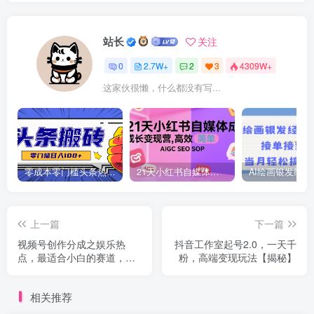
站长
关注
0
2.7W+
2
3
4309W+
这家伙很懒，什么都没有写...
零成本零门槛头条热点搬运术，零门槛日入100+，工具+教程全部附上
21天小红书自媒体成长变现营，高效 简单 AIGC SEO SOP
上一篇
下一篇
视频号创作分成之娱乐热
抖音工作室起号2.0，一天千
点，最适合小白的赛道，每
粉，高端变现玩法【揭秘】
天赚点零花钱没问题【揭
秘】
相关推荐