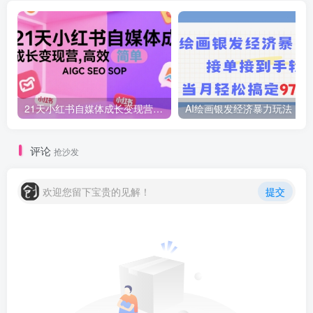
21天小红书自媒体成长变现营，高效 简单 AIGC SEO SOP
AI绘画
评论
抢沙发
欢迎您留下宝贵的见解！
提交