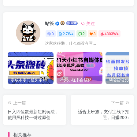
站长
关注
0
2.7W+
2
3
4303W+
这家伙很懒，什么都没有写...
零成本零门槛头条热点搬运术，零门槛日入100+，工具+教程全部附上
21天小红书自媒体成长变现营，高效 简单 AIGC SEO SOP
上一篇
下一篇
日入四位数最新短剧玩法，
适合上班族，支付宝线下拍
使用黑科技一键过原创
照，日赚200+
相关推荐