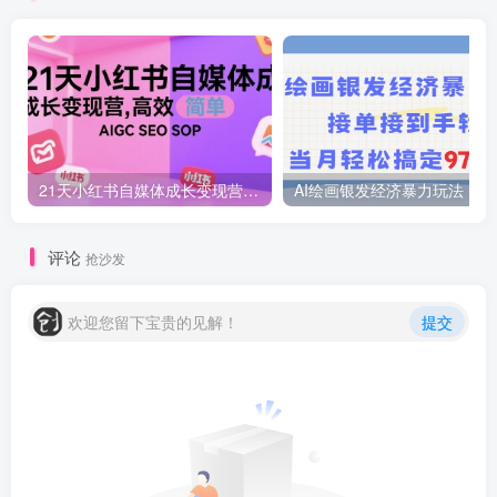
21天小红书自媒体成长变现营，高效 简单 AIGC SEO SOP
AI绘画
评论
抢沙发
欢迎您留下宝贵的见解！
提交