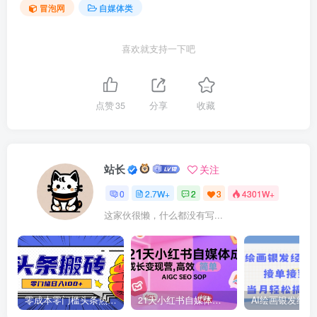
冒泡网
自媒体类
喜欢就支持一下吧
点赞
35
分享
收藏
站长
关注
0
2.7W+
2
3
4301W+
这家伙很懒，什么都没有写...
零成本零门槛头条热点搬运术，零门槛日入100+，工具+教程全部附上
21天小红书自媒体成长变现营，高效 简单 AIGC SEO SOP