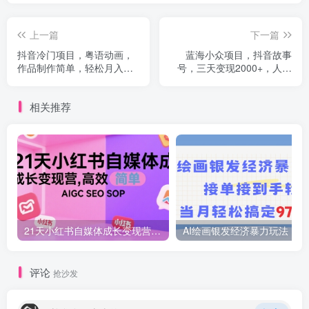
上一篇
下一篇
抖音冷门项目，粤语动画，
蓝海小众项目，抖音故事
作品制作简单，轻松月入
号，三天变现2000+，人人
1w+
可做！
相关推荐
21天小红书自媒体成长变现营，高效 简单 AIGC SEO SOP
AI绘画
评论
抢沙发