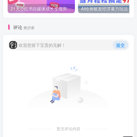
21天小红书自媒体成长变现营，高效 简单 AIGC SEO SOP
AI绘画
评论
抢沙发
欢迎您留下宝贵的见解！
提交
暂无评论内容