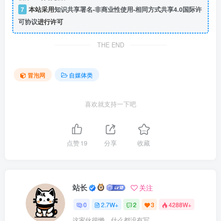
7
本站采用
知识共享署名-非商业性使用-相同方式共享4.0国际许
可协议
进行许可
THE END
冒泡网
自媒体类
喜欢就支持一下吧
点赞
19
分享
收藏
站长
关注
0
2.7W+
2
3
4288W+
这家伙很懒，什么都没有写...