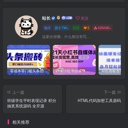
站长
关注
0
2.7W+
2
3
4294W+
这家伙很懒，什么都没有写...
零成本零门槛头条热点搬运术，零门槛日入100+，工具+教程全部附上
21天小红书自媒体成长变现营，高效 简单 AIGC SEO SOP
上一篇
下一篇
班级学生平时表现记录 积分
HTML代码加密工具源码
抽奖系统源码 全开源
相关推荐