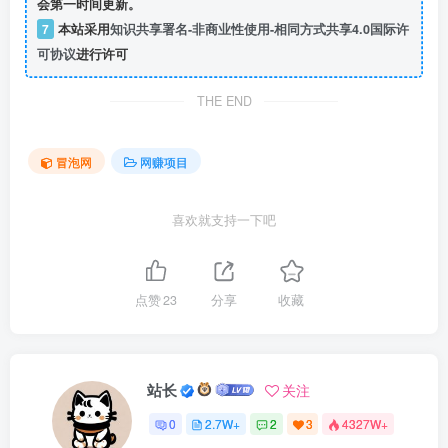
会第一时间更新。
7
本站采用
知识共享署名-非商业性使用-相同方式共享4.0国际许
可协议
进行许可
THE END
冒泡网
网赚项目
喜欢就支持一下吧
点赞
23
分享
收藏
站长
关注
0
2.7W+
2
3
4327W+