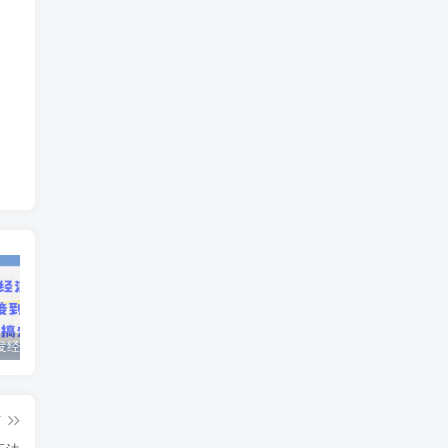
AI绘画银发经济暴力玩法，接单接到手软，当月轻松搞定9.7k
用AI生成美女跳舞视频，视频号暴力起号，小白可做，多号操作日入5张
视频号分成另类视频玩法单号每天固定150左右的收益利用AI就能完成一刀不剪的手法
篇