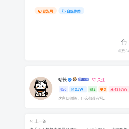
冒泡网
自媒体类
点赞
3
站长
关注
0
2.7W+
2
3
4315W+
这家伙很懒，什么都没有写...
上一篇