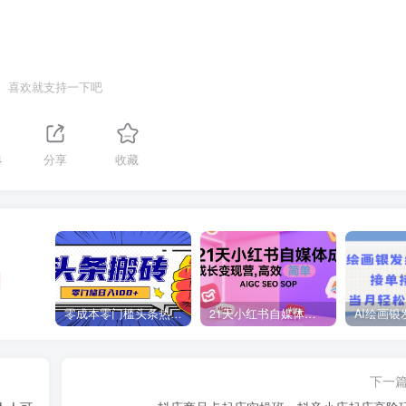
喜欢就支持一下吧
4
分享
收藏
零成本零门槛头条热点搬运术，零门槛日入100+，工具+教程全部附上
21天小红书自媒体成长变现营，高效 简单 AIGC SEO SOP
下一