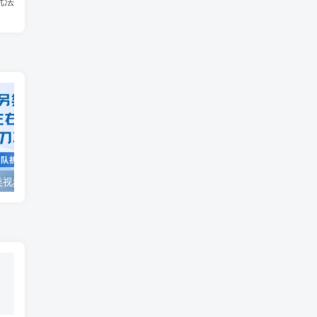
玩法
视频号分成另类视频玩法单号每天固定150左右的收益利用AI就能完成一刀不剪的手法
AI制作老男人扎心语录，66作品涨粉16.5w，流量真猛，保姆级教程