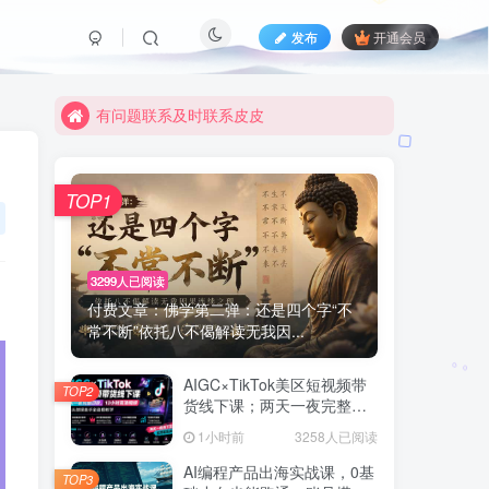
限时活动；目前月卡只需6.8元
发布
开通会员
有问题联系及时联系皮皮
限时活动；目前月卡只需6.8元
有问题联系及时联系皮皮
TOP1
3299人已阅读
付费文章：佛学第二弹：还是四个字“不
常不断”依托八不偈解读无我因...
AIGC×TikTok美区短视频带
TOP2
货线下课；两天一夜完整回
放，12小时高清视频收录头
1小时前
3258人已阅读
部操盘手全流程教学
AI编程产品出海实战课，0基
TOP3