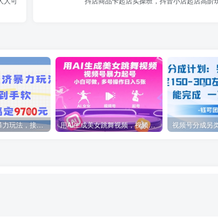
人人可
抖店商品卡起店实操班，抖音小店起店高阶
AI绘画银发经济暴力玩法，接单接到手软，当月轻松搞定9.7k
用AI生成美女跳舞视频，视频号暴力起号，小白可做，多号操作日入5张