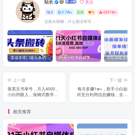
站长
关注
0
2.7W+
2
3
4301W+
这家伙很懒，什么都没有写...
零成本零门槛头条热点搬运术，零门槛日入100+，工具+教程全部附上
21天小红书自媒体成长变现营，高效 简单 AIGC SEO SOP
上一篇
下一篇
靠英文书单号，月入4000，
每月多赚1w+，新手小白如
小白闭眼入，保姆式教学，
何充分利用信息赚钱，全程
无脑操作就行了【揭秘】
实操！【揭秘】
相关推荐