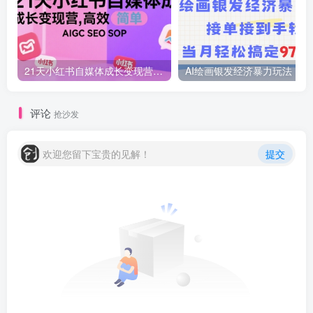
21天小红书自媒体成长变现营，高效 简单 AIGC SEO SOP
AI绘画
评论
抢沙发
欢迎您留下宝贵的见解！
提交