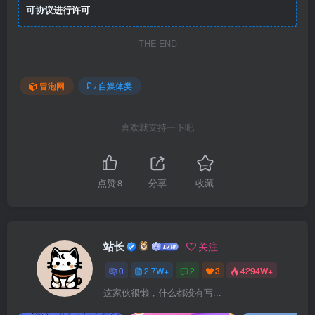
可协议
进行许可
THE END
冒泡网
自媒体类
喜欢就支持一下吧
点赞
8
分享
收藏
站长
关注
0
2.7W+
2
3
4294W+
这家伙很懒，什么都没有写...