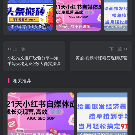
零成本零门槛头条热点搬运术，零门槛日入100+，工具+教程全部附上
21天小红书自媒体成长变现营，高效 简单 AIGC SEO SOP
上一篇
下一篇
小说推文推广经验分享—知
黄盈·视频号涨粉变现训练营
乎每天稳定4位数大佬实操课
相关推荐
21天小红书自媒体成长变现营，高效 简单 AIGC SEO SOP
AI绘画