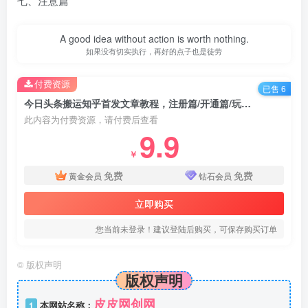
七、注意篇
A good idea without action is worth nothing.
如果没有切实执行，再好的点子也是徒劳
付费资源
已售 6
今日头条搬运知乎首发文章教程，注册篇/开通篇/玩法框架介绍篇/指令篇/实操篇等
此内容为付费资源，请付费后查看
9.9
￥
免费
免费
黄金会员
钻石会员
立即购买
您当前未登录！建议登陆后购买，可保存购买订单
©
版权声明
版权声明
皮皮网创网
1
本网站名称：