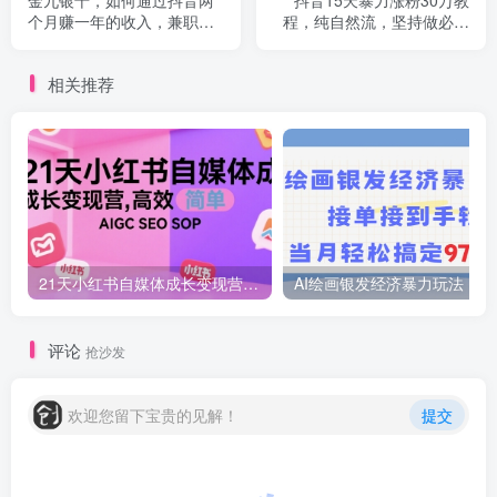
个月赚一年的收入，兼职创
程，纯自然流，坚持做必拿
业闷声赚钱，捡钱时机速度
结果
搞起【揭秘】
相关推荐
21天小红书自媒体成长变现营，高效 简单 AIGC SEO SOP
AI绘画
评论
抢沙发
欢迎您留下宝贵的见解！
提交