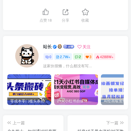
点赞
18
分享
收藏
站长
关注
0
2.7W+
2
3
4288W+
这家伙很懒，什么都没有写...
零成本零门槛头条热点搬运术，零门槛日入100+，工具+教程全部附上
21天小红书自媒体成长变现营，高效 简单 AIGC SEO SOP
上一篇
下一篇
金九银十，如何通过抖音两
抖音15天暴力涨粉30万教