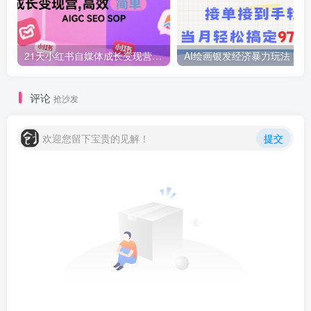
21天小红书自媒体成长变现营，高效 简单 AIGC SEO SOP
AI绘画
评论
抢沙发
欢迎您留下宝贵的见解！
提交