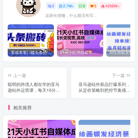
0
2.7W+
2
3
4298W+
这家伙很懒，什么都没有写...
零成本零门槛头条热点搬运术，零门槛日入100+，工具+教程全部附上
21天小红书自媒体成长变现营，高效 简单 AIGC SEO SOP
上一篇
下一篇
聪明的跨境人都在学的亚马
亚马逊站外新品打爆系列，
逊站外运营课，每天10分
从定价策略到把控节奏感，
钟，手把手教你成为站外运
实现稳定快速出单
营高手
相关推荐