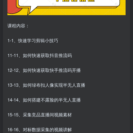
课程内容：
1-1、快速学习剪辑小技巧
11-11、如何快速获取抖音推流码
12-12、如何快速获取快手推流码开播
13-13、如何绿布扣人像实现半无人直播
14-14、如何搭建不露脸的半无人直播
15-15、采集竞品直播间视频素材
16-16、对标数据采集的视频讲解