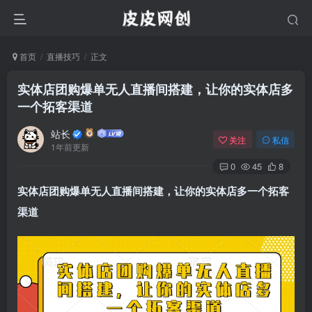
首页
直播技巧
正文
实体店团购爆单无人直播间搭建，让你的实体店多
一个拓客渠道
站长
关注
私信
1年前更新
0
45
8
实体店团购爆单无人直播间搭建
，让你的实体店多一个拓客
渠道