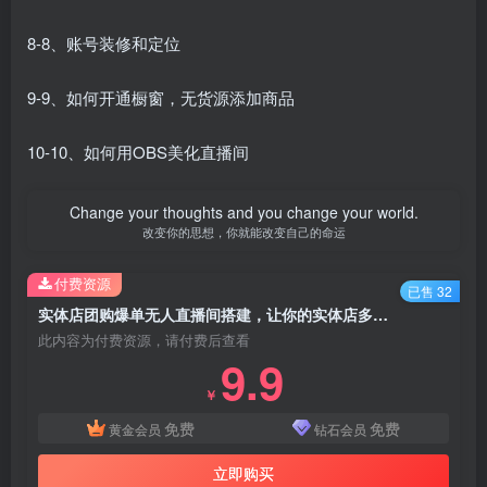
8-8、账号装修和定位
9-9、如何开通橱窗，无货源添加商品
10-10、如何用OBS美化直播间
Change your thoughts and you change your world.
改变你的思想，你就能改变自己的命运
付费资源
已售 32
实体店团购爆单无人直播间搭建，让你的实体店多一个拓客渠道
此内容为付费资源，请付费后查看
9.9
￥
免费
免费
黄金会员
钻石会员
立即购买