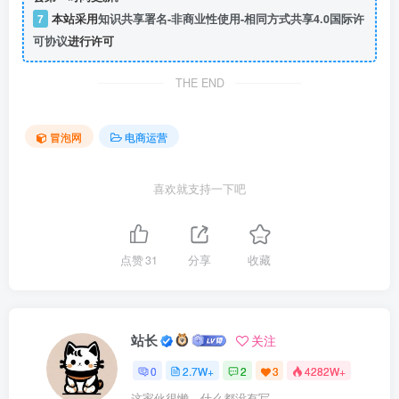
7
本站采用
知识共享署名-非商业性使用-相同方式共享4.0国际许
可协议
进行许可
THE END
冒泡网
电商运营
喜欢就支持一下吧
点赞
31
分享
收藏
站长
关注
0
2.7W+
2
3
4282W+
这家伙很懒，什么都没有写...