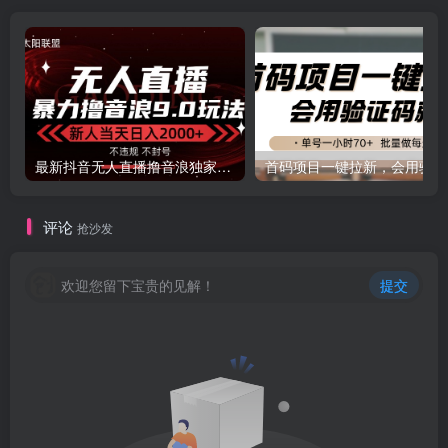
最新抖音无人直播撸音浪独家9.0玩法，防封智能黑科技，新手当天日入2000+
首码
评论
抢沙发
欢迎您留下宝贵的见解！
提交