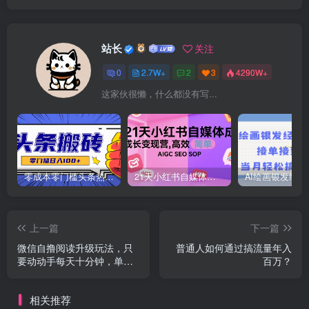
站长
关注
0
2.7W+
2
3
4290W+
这家伙很懒，什么都没有写...
零成本零门槛头条热点搬运术，零门槛日入100+，工具+教程全部附上
21天小红书自媒体成长变现营，高效 简单 AIGC SEO SOP
上一篇
下一篇
微信自撸阅读升级玩法，只
普通人如何通过搞流量年入
要动动手每天十分钟，单号
百万？
一天800+，简单0零...
相关推荐