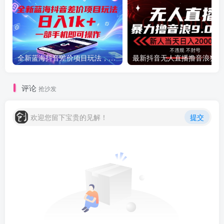
全新蓝海抖音差价项目玩法，日入1k+，一部手机即可操作【揭秘】
最新
评论
抢沙发
欢迎您留下宝贵的见解！
提交