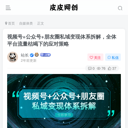
首页
自媒体类
正文
视频号+公众号+朋友圈私域变现体系拆解，全体
平台流量枯竭下的应对策略
站长
关注
私信
2年前更新
0
76
37