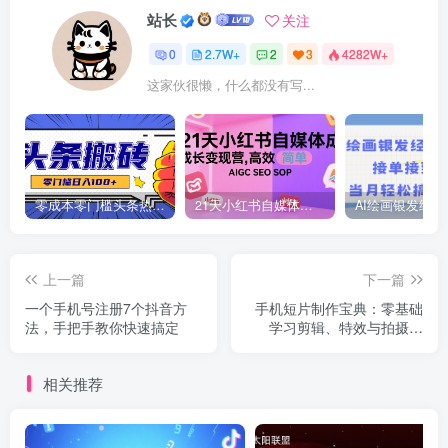
站长
关注
0
2.7W+
2
3
4282W+
这家伙很懒，什么都没有写...
零成本零门槛头条热点搬运术，零门槛日入100+，工具+教程全部附上
21天小红书自媒体成长变现营，高效 简单 AIGC SEO SOP
上一篇
下一篇
一个手机号注册7个抖音方
手机短片制作宝典：零基础
法，手把手教你快速搞定
学习剪辑、特效与拍摄技
巧，助力打造爆款短视频
相关推荐