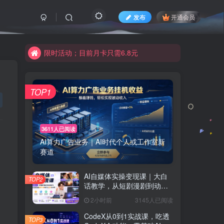
限时活动；目前月卡只需6.8元
发布
开通会员
有问题联系及时联系皮皮
限时活动；目前月卡只需6.8元
有问题联系及时联系皮皮
TOP1
3611人已阅读
AI算力广告业务｜AI时代个人或工作室新
赛道
AI自媒体实操变现课｜大白
TOP2
话教学，从短剧漫剧到动画
制作，零基础也能掌握爆款
2小时前
3145人已阅读
内容创作与变现全流程
CodeX从0到1实战课，吃透
TOP3