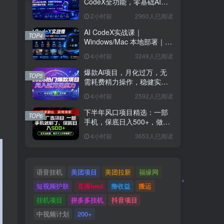
CodeX全功能，零基础AI开
发实战，从部署到高阶项目
2小时前
2960人已阅读
一键落地
AI CodeX实战课｜
TOP4
Windows/Mac 本地部署｜
API 对接调通｜Skill 自制｜
4小时前
3249人已阅读
漫剧剪辑｜网站 VR 项目｜
AI项目落地全教程
爆款Ai项目，月化过万，无
TOP5
需耗费精力操作，稳健实现
每月增收
4小时前
2592人已阅读
下半年风口项目精选：一部
TOP6
手机，保底日入500+，做就
有收益，长期稳定！【揭
4小时前
3653人已阅读
秘】
语音挂机
美团项目
美团拉新
福缘网
短视频护肤
直播feed
撸收益
搬运
挂机项目
拼多多挂机
抖音项目
中视频计划
200+