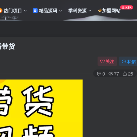
日入2K
热门项目
精品源码
学科资源
加盟网站
播带货
关注
私信
0
77
25