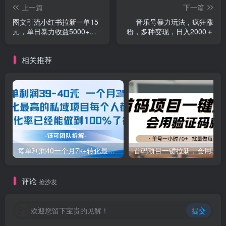
上一篇
下一篇
图文引流小红书拉新一单15
音乐号暴力玩法，疯狂涨
元，单日暴力收益5000+，
粉，多种变现，日入2000＋
小白也能轻松上手
相关推荐
每单利润40一个月7k+转化最高的私域项目，每个人都要的产品转化率已经能做到100%
首码
评论
抢沙发
欢迎您留下宝贵的见解！
提交