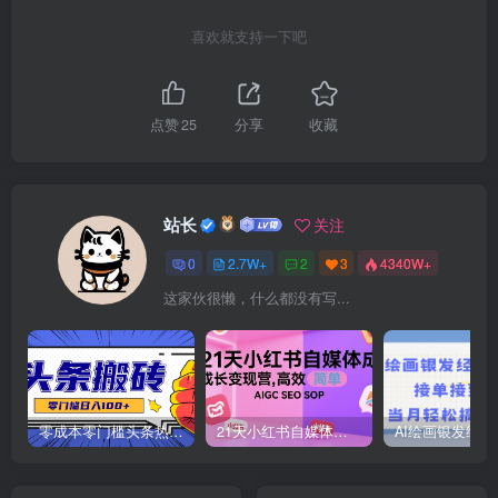
喜欢就支持一下吧
点赞
25
分享
收藏
站长
关注
0
2.7W+
2
3
4340W+
这家伙很懒，什么都没有写...
零成本零门槛头条热点搬运术，零门槛日入100+，工具+教程全部附上
21天小红书自媒体成长变现营，高效 简单 AIGC SEO SOP