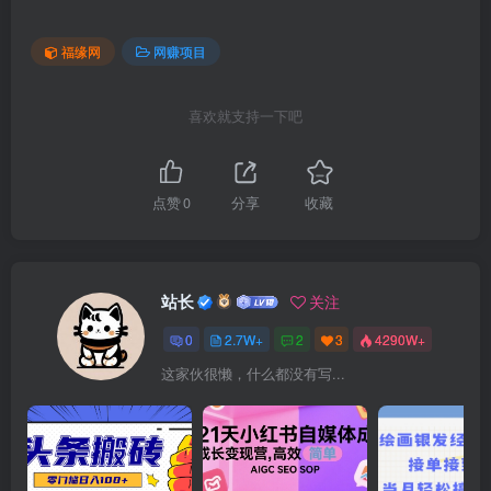
福缘网
网赚项目
喜欢就支持一下吧
点赞
0
分享
收藏
站长
关注
0
2.7W+
2
3
4290W+
这家伙很懒，什么都没有写...