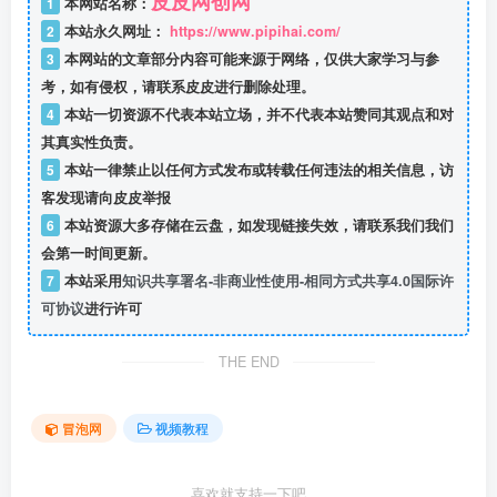
皮皮网创网
1
本网站名称：
2
本站永久网址：
https://www.pipihai.com/
3
本网站的文章部分内容可能来源于网络，仅供大家学习与参
考，如有侵权，请联系皮皮进行删除处理。
4
本站一切资源不代表本站立场，并不代表本站赞同其观点和对
其真实性负责。
5
本站一律禁止以任何方式发布或转载任何违法的相关信息，访
客发现请向皮皮举报
6
本站资源大多存储在云盘，如发现链接失效，请联系我们我们
会第一时间更新。
7
本站采用
知识共享署名-非商业性使用-相同方式共享4.0国际许
可协议
进行许可
THE END
冒泡网
视频教程
喜欢就支持一下吧