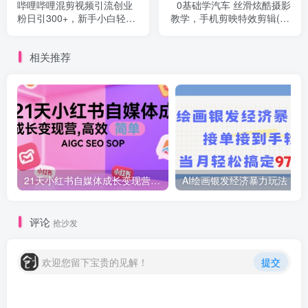
哔哩哔哩混剪视频引流创业
0基础学汽车 丝滑炫酷摄影
粉日引300+，新手小白轻松
教学，手机剪映特效剪辑(66
上手【揭秘】
节也就是
相关推荐
21天小红书自媒体成长变现营，高效 简单 AIGC SEO SOP
AI绘画
评论
抢沙发
欢迎您留下宝贵的见解！
提交