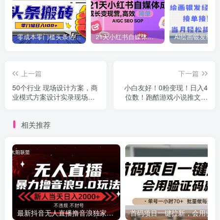
零成本零门槛头条热点搬运术，零门槛日入100+，工具+教程全部附上
21天小红书自媒体成长变现营，高效 简单 AIGC SEO SOP
上一篇
下一篇
50个行业 现场设计方案，商
小白友好！0粉变现！日入4
业模式方案设计实录现场课
位数！跑酷游戏小说推文项
(50节课
目(附千G素材
相关推荐
最新抖音无人直播撸音浪独家9.0玩法，防封智能黑科技，新手当天日入2000+
首码