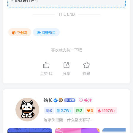
可协议
进行许可
THE END
中创网
网赚项目
喜欢就支持一下吧
点赞
12
分享
收藏
站长
关注
0
2.7W+
2
3
4297W+
这家伙很懒，什么都没有写...