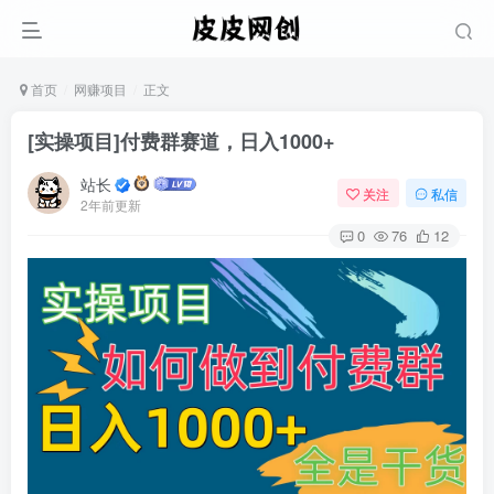
首页
网赚项目
正文
[实操项目]付费群赛道，日入1000+
站长
关注
私信
2年前更新
0
76
12