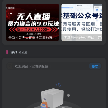
最新抖音无人直播撸音浪独家9.0玩法，防封智能黑科技，新手当天日入2000+
零基
评论
抢沙发
欢迎您留下宝贵的见解！
提交