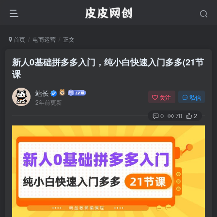
首页
电商运营
正文
新人0基础拼多多入门，​纯小白快速入门多多(21节
课
站长
关注
私信
2年前更新
0
70
2