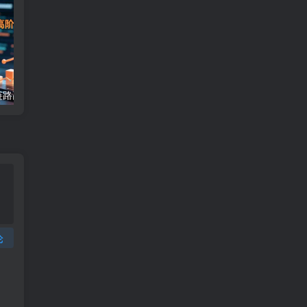
小红书带货全链路高阶课，选品爆破、笔记裂变、直播推广，实现多店月销百万(更新25年12月
小红书电商效率课：从账号搭建到变现，以养号-选品-内容-运营为核心链路
论