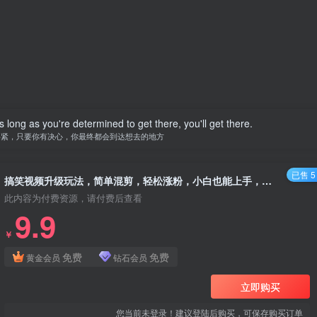
 long as you're determined to get there, you'll get there.
要紧，只要你有决心，你最终都会到达想去的地方
已售 5
搞笑视频升级玩法，简单混剪，轻松涨粉，小白也能上手，日入1000+教程+素材
此内容为付费资源，请付费后查看
9.9
￥
免费
免费
黄金会员
钻石会员
立即购买
您当前未登录！建议登陆后购买，可保存购买订单