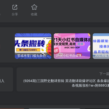
4
分享
收藏
零成本零门槛头条热点搬运术，零门槛日入100+，工具+教程全部附上
21天小红书自媒体成长变现营，高效 简单 AIGC SEO SOP
下一
日入
(9264期)三国野史翻译剪辑 英语翻译刷爆评论区 条条爆
条视频涨粉1w+附888G