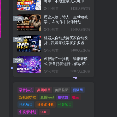
每单！不限量级人人可冲，
零门槛上手(更新0807)
1小时前
3438人已阅读
历史人物，诗人一生Vlog教
TOP4
学， AI制作丨伙伴计划丨精
选收益丨商单收徒 ，新领域
3小时前
3549人已阅读
红利期，抓紧做
机器人自动接待买家自动发
TOP5
货，跟着系统学拼多多虚拟
月入1-5万
5小时前
3466人已阅读
AI智能广告挂机，躺赚新模
TOP6
式 设备托管运行，解放双手
持续变现
5小时前
3687人已阅读
语音挂机
美团项目
美团拉新
福缘网
短视频护肤
直播feed
撸收益
搬运
挂机项目
拼多多挂机
抖音项目
中视频计划
200+