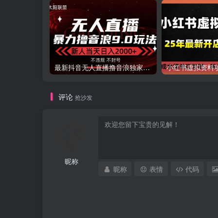
最新抖音无人直播撸音浪独家9.0玩法，防封智能黑科技，新手当天日入2000+
评论
抢沙发
昵称
昵称
表情
代码