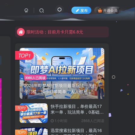
限时活动；目前月卡只需6.8元
发布
开通会员
有问题联系及时联系皮皮
限时活动；目前月卡只需6.8元
有问题联系及时联系皮皮
TOP1
3085人已阅读
2026年即梦AI拉新项目最新玩法，无任
何门槛，操作非常简单，人人都可...
快手拉新项目，单价最高17
TOP2
米一单，玩法简单，0基础也
能轻松上手(更新08月07日)
1小时前
2868人已阅读
迅雷搜索拉新项目，最高16
TOP3