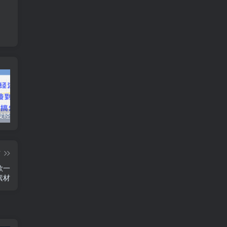
AI绘画银发经济暴力玩法，接单接到手软，当月轻松搞定9.7k
用AI生成美女跳舞视频，视频号暴力起号，小白可做，多号操作日入5张
视频号分成另类视频玩法单号每天固定150左右的收益利用AI就能完成一刀不剪的手法
篇
款一
素材