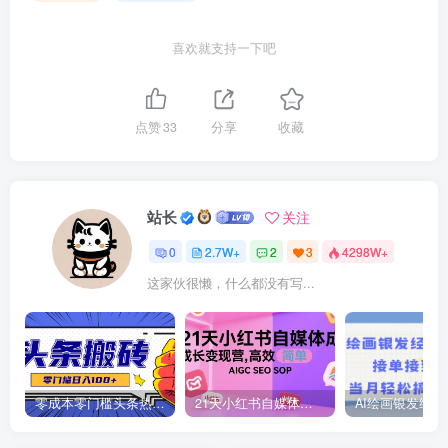
喜欢就支持一下吧
点赞
33
分享
收藏
站长
关注
0
2.7W+
2
3
4298W+
这家伙很懒，什么都没有写...
零成本零门槛头条热点搬运术，零门槛日入100+，工具+教程全部附上
21天小红书自媒体成长变现营，高效 简单 AIGC SEO SOP