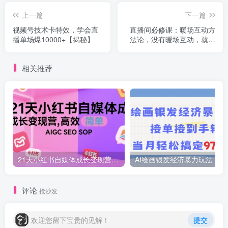
上一篇
下一篇
视频号技术卡特效，学会直
直播间必修课：暖场互动方
播单场爆10000+【揭秘】
法论，没有暖场互动，就没
有自然流量(8节课)
相关推荐
21天小红书自媒体成长变现营，高效 简单 AIGC SEO SOP
AI绘画
评论
抢沙发
欢迎您留下宝贵的见解！
提交